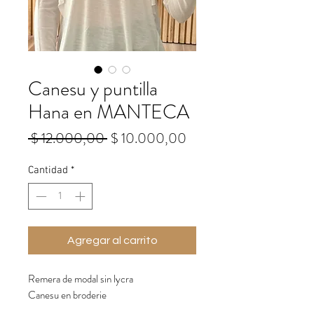
Canesu y puntilla
Hana en MANTECA
Precio
Precio
 $ 12.000,00 
$ 10.000,00
de
oferta
Cantidad
*
Agregar al carrito
Remera de modal sin lycra
Canesu en broderie