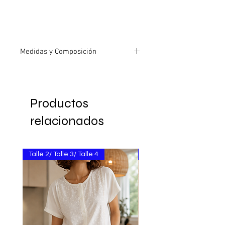
Medidas y Composición
Tela
Modal sin Lycra
Combinación
Broderie
Productos
relacionados
Sisa a sisa
45cm
Largo
60cm
Talle 2/ Talle 3/ Talle 4
Talle 3/ Talle 4/ Talle 5