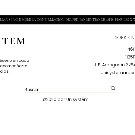
ISAR SI NO RECIBE LA CONFIRMACION DEL PEDIDO DENTRO DE 48HS. HABILES X
STEM
SOBRE 
461
1125
 diseño en cada
J. F. Aranguren 32
a acompañarte
 dias
unisystemarge
©2020 por Unisystem