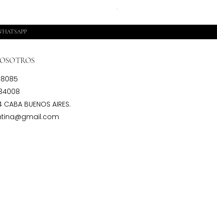
Precio
$ 12.000,00
 WHATSAPP
NOSOTROS
18085
134008
54
CABA
BUENOS AIRES.
ntina@gmail.com