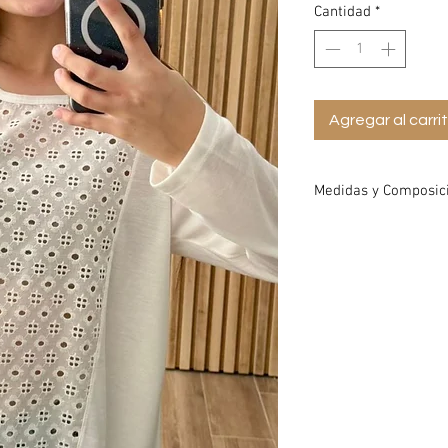
Cantidad
*
Agregar al carri
Medidas y Composic
Tela
Combinación
Talle2
Talle3