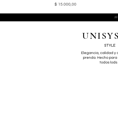
Precio
$ 15.000,00
AV
UNISY
STYLE
Elegancia, calidad y
prenda. Hecho par
todos lods